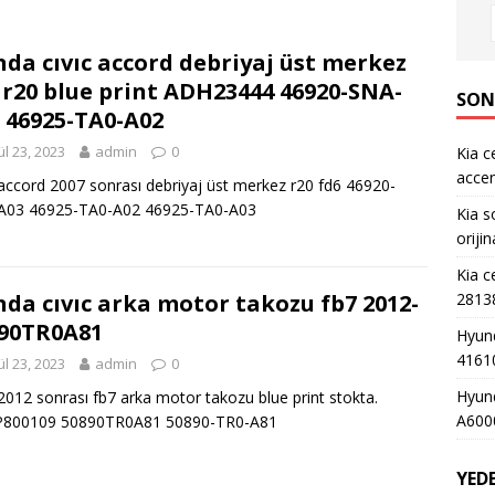
da cıvıc accord debriyaj üst merkez
 r20 blue print ADH23444 46920-SNA-
SON
 46925-TA0-A02
ül 23, 2023
admin
0
Kia c
accen
 accord 2007 sonrası debriyaj üst merkez r20 fd6 46920-
A03 46925-TA0-A02 46925-TA0-A03
Kia s
oriji
Kia c
2813
da cıvıc arka motor takozu fb7 2012-
90TR0A81
Hyund
4161
ül 23, 2023
admin
0
Hyund
 2012 sonrası fb7 arka motor takozu blue print stokta.
A600
800109 50890TR0A81 50890-TR0-A81
YED