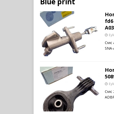
Blue print
Hon
fd6
A03
Eyl
Cıvıc
SNA-
Hon
508
Eyl
Cıvıc
ADBP