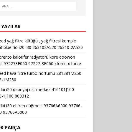
 YAZILAR
eed yağ filtre kütüğü , yağ filtresi komple
t blue rio i20 i30 263102A520 26310-2A520
orento kalorifer radyatörü kore doowon
nal 972273E060 97227-3E060 xforce x force
eed hava filtre turbo hortumu 281381M250
8-1M250
ai i20 debriyaj üst merkez 416101J100
0-1J100 800312
ai i30 el fren düğmesi 93766A6000 93766-
0 93766A5000
EK PARÇA